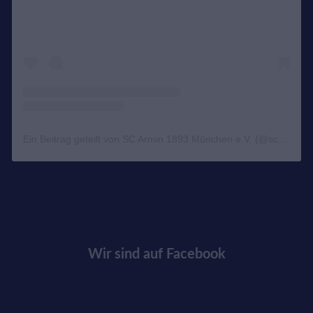
Ein Beitrag geteilt von SC Armin 1893 München e.V. (@scarminjudo)
Wir sind auf Facebook