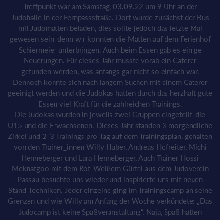
Treffpunkt war am Samstag, 03.09.22 um 9 Uhr an der
Judohalle in der Fernpassstraße. Dort wurde zunächst der Bus
mit Judomatten beladen, dies sollte jedoch das letzte Mal
gewesen sein, denn wir konnten die Matten auf dem Ferienhof
Schiermeier unterbringen. Auch beim Essen gab es einige
Neuerungen. Für dieses Jahr musste vorab ein Caterer
gefunden werden, was anfangs gar nicht so einfach war.
Dennoch konnte sich nach langem Suchen mit einem Caterer
geeinigt werden und die Judokas hatten durch das herzhaft gute
Essen viel Kraft für die zahlreichen Trainings.
Die Judokas wurden in jeweils zwei Gruppen eingeteilt, die
U15 und die Erwachsenen. Dieses Jahr standen 3 morgendliche
Zirkel und 2-3 Trainings pro Tag auf dem Trainingsplan, gehalten
von den Trainer_innen Willy Huber, Andreas Hofreiter, Michi
Henneberger und Lara Henneberger. Auch Trainer Hossi
Meknatgoo mit dem Rot-Weißem Gürtel aus dem Judoverein
Passau besuchte uns wieder und inspirierte uns mit neuen
Stand-Techniken. Jeder einzelne ging im Trainingscamp an seine
Grenzen und wie Willy am Anfang der Woche verkündete: „Das
Judocamp ist keine Spaßveranstaltung“. Naja, Spaß hatten