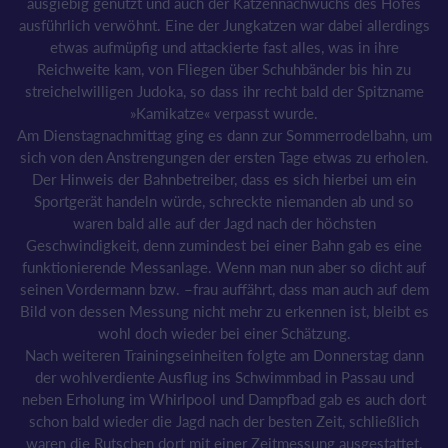
ausgiebig genutzt und auch der Katzennachwuchs des Hofes
ausführlich verwöhnt. Eine der Jungkatzen war dabei allerdings
etwas aufmüpfig und attackierte fast alles, was in ihre
Reichweite kam, von Fliegen über Schuhbänder bis hin zu
streichelwilligen Judoka, so dass ihr recht bald der Spitzname
»Kamikatze« verpasst wurde.
Am Dienstagnachmittag ging es dann zur Sommerrodelbahn, um
sich von den Anstrengungen der ersten Tage etwas zu erholen.
Der Hinweis der Bahnbetreiber, dass es sich hierbei um ein
Sportgerät handeln würde, schreckte niemanden ab und so
waren bald alle auf der Jagd nach der höchsten
Geschwindigkeit, denn zumindest bei einer Bahn gab es eine
funktionierende Messanlage. Wenn man nun aber so dicht auf
seinen Vordermann bzw. –frau auffährt, dass man auch auf dem
Bild von dessen Messung nicht mehr zu erkennen ist, bleibt es
wohl doch wieder bei einer Schätzung.
Nach weiteren Trainingseinheiten folgte am Donnerstag dann
der wohlverdiente Ausflug ins Schwimmbad in Passau und
neben Erholung im Whirlpool und Dampfbad gab es auch dort
schon bald wieder die Jagd nach der besten Zeit, schließlich
waren die Rutschen dort mit einer Zeitmessung ausgestattet.