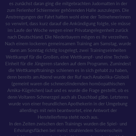
es zunächst daran ging die mitgebrachten Judomatten in der
zum Ferienhof Schiermeier gehörenden Halle auszulegen. Die
Anstrengungen der Fahrt hatten wohl eine der Teilnehmerinnen
so verwirrt, dass kurz darauf die Ankündigung folgte, sie müsse
im Laufe der Woche wegen einer Privatangelegenheit zurück
nach Deutschland. Die Niederbayern mögen es ihr verzeihen.
Nach einem lockeren gemeinsamen Training am Samstag, wurde
dann am Sonntag richtig losgelegt, zwei Trainingseinheiten
Wettkampf für die Großen, eine Wettkampf- und eine Technik-
Einheit für die Jüngeren standen auf dem Programm. Zumindest
die Wettkampftrainings schienen es in sich gehabt zu haben,
denn bereits am Abend wurde der Ruf nach Anabolika-Globoli
(gemeint waren die schmerzlindernden homöopathischen
Arnika-Kügelchen) laut und es wurde die Frage gestellt, ob es
denn Voltaren-Schmerzgel auch als Duschbad gäbe. Letzteres
wurde von einer freundlichen Apothekerin in der Umgebung
allerdings mit nein beantwortet, eine Antwort der
Herstellerfirma steht noch aus.
In den Zeiten zwischen den Trainings wurden die Spiel- und
Erholungsflächen bei meist strahlendem Sonnenschein