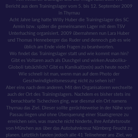
Bericht aus dem Trainingslager vom 5. bis 12. September 2009
in Thyrnau
Acht Jahre lang hatte Willy Huber die Trainingslager des SC
Armin bzw. später die gemeinsamen Lager mit dem TSV
Unterhaching organisiert. 2009 übernahmen nun Lara Huber
und Thomas Henneberger das Ruder und dennoch gab es wie
üblich am Ende viele Fragen zu beantworten.
Wo findet das Trainingslager statt und wie kommt man hin?
Gibt es Voltaren auch als Duschgel und wirken Anabolika-
Globoli tatsächlich? Gibt es Kamika(t)ze(n) auch heute noch?
Wie schnell ist man, wenn man auf dem Photo der
Geschwindigkeitsmessung nicht zu sehen ist?
Aber eins nach dem anderen. Mit den Organisatoren wechselte
auch der Ort des Trainingslagers. Nachdem es bisher stets ins
benachbarte Tschechien ging, war diesmal ein Ort namens
Thyrnau das Ziel. Dieser sollte gerüchteweise in der Nähe von
Passau liegen und ohne Überquerung einer Staatsgrenze zu
erreichen sein, was manche nicht hinderte, ihre Anfahrtsroute
von München aus über das Autobahnkreuz Nürnberg-Feucht zu
planen. Letztlich fanden jedoch alle 41 Teilnehmer ans Ziel, wo