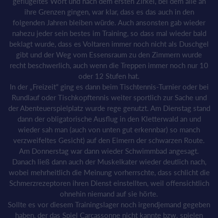
geflügeltes Wort und nach dem ersten Zirkel, bei dem alle an
ihre Grenzen gingen, war klar, dass es das auch in den
folgenden Jahren bleiben würde. Auch ansonsten gab wieder
nahezu jeder sein bestes im Training, so dass mal wieder bald
beklagt wurde, dass es Voltaren immer noch nicht als Duschgel
gibt und der Weg vom Essensraum zu den Zimmern wurde
recht beschwerlich, auch wenn die Treppen immer noch nur 10
oder 12 Stufen hat.
In der „Freizeit“ ging es dann beim Tischtennis-Turnier oder bei
Rundlauf oder Tischkopftennis weiter sportlich zur Sache und
der Abenteuerspielplatz wurde rege genutzt. Am Dienstag stand
dann der obligatorische Ausflug in den Kletterwald an und
wieder sah man (auch von unten gut erkennbar) so manch
verzweifeltes Gesicht) auf den Eimern der schwarzen Route.
Am Donnerstag war dann wieder Schwimmbad angesagt.
Danach ließ dann auch der Muskelkater wieder deutlich nach,
wobei mehrheitlich die Meinung vorherrschte, dass schlicht die
Schmerzrezeptoren ihren Dienst einstellten, weil offensichtlich
ohnehin niemand auf sie hörte.
Sollte es vor diesem Trainingslager noch irgendjemand gegeben
haben, der das Spiel Carcassonne nicht kannte bzw. spielen