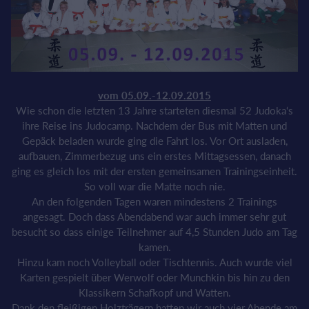
vom 05.09.-12.09.2015
Wie schon die letzten 13 Jahre starteten diesmal 52 Judoka‘s
ihre Reise ins Judocamp. Nachdem der Bus mit Matten und
Gepäck beladen wurde ging die Fahrt los. Vor Ort ausladen,
aufbauen, Zimmerbezug uns ein erstes Mittagsessen, danach
ging es gleich los mit der ersten gemeinsamen Trainingseinheit.
So voll war die Matte noch nie.
An den folgenden Tagen waren mindestens 2 Trainings
angesagt. Doch dass Abendabend war auch immer sehr gut
besucht so dass einige Teilnehmer auf 4,5 Stunden Judo am Tag
kamen.
Hinzu kam noch Volleyball oder Tischtennis. Auch wurde viel
Karten gespielt über Werwolf oder Munchkin bis hin zu den
Klassikern Schafkopf und Watten.
Dank den fleißigen Holzträgern hatten wir auch vier Abende am