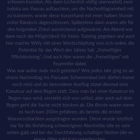
schonen konnten. Als dann (sicherlich völlig unerwartet) zwei
Judoka aus Passau auftauchten, um die Nachmittagseinheit mit
zu trainieren, wurde diese kurzerhand mit einer halben Stunde
voller Randoris abgeschlossen. Spätestens dann waren alle für
den folgenden Zirkel ausreichend aufgewärmt. Am Abend war
dann noch die Möglichkeit für freies Training gegeben und auch
hier machte Willy mit einer Wortschöpfung von sich reden, die
Potential für das Wort des Jahres hat: „Freiwilliges
Pflichttraining“. Und auch hier waren die „Freiwilligen“ mit
Feuereifer dabei.
Was war außer Judo noch geboten? Wie jedes Jahr ging es an
einem Nachmittag ins Passauer Schwimmbad (wir dürfen immer
noch rein) und als besonderer Ausflug stand diesmal eine
Kanutour auf dem Regen statt. Dass man bei einer Kanutour im
Regen nass wird, versteht sich von selbst, aber auch auf dem
Regen geht die Sache nicht trocken ab. Die Boote waren wenn
es hoch kam 200m gefahren, als bereits die ersten
Wasserschlachten ausgetragen wurden. Diese wurde letztlich
nur für die Befahrung schwierigerer Abschnitte (die es sehr
selten gab) und bei der Durchfahrung schattiger Stellen (die es
etwas öfter gab) kurz unterbrochen.