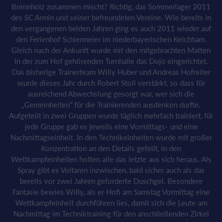
Brennholz zusammen mischt? Richtig, das Sommerlager 2011
des SC Armin und seiner befreundeten Vereine. Wie bereits in
den vergangenen beiden Jahren ging es auch 2011 wieder auf
den Ferienhof Schiermeier im niederbayerischen Kelchham.
Gleich nach der Ankunft wurde mit den mitgebrachten Matten
in der zum Hof gehörenden Turnhalle das Dojo eingerichtet.
Das bisherige Trainerteam Willy Huber und Andreas Hofreiter
wurde dieses Jahr durch Robert Stoll verstärkt, so dass für
ausreichend Abwechslung gesorgt war, wer sich die
„Gemeinheiten“ für die Trainierenden ausdenken durfte.
Aufgeteilt in zwei Gruppen wurde täglich mehrfach trainiert, für
jede Gruppe gab es jeweils eine Vormittags- und eine
Nachmittagseinheit. In den Technikeinheiten wurde mit großer
Konzentration an den Details gefeilt, in den
Wettkampfeinheiten holten alle das letzte aus sich heraus. Als
Spray gibt es Voltaren inzwischen, bald sicher auch als das
bereits vor zwei Jahren geforderte Duschgel. Besondere
Fantasie bewies Willy, als er Hofi am Samstag Vormittag eine
Wettkampfeinheit durchführen lies, damit sich die Leute am
Nachmittag im Techniktraining für den anschließenden Zirkel