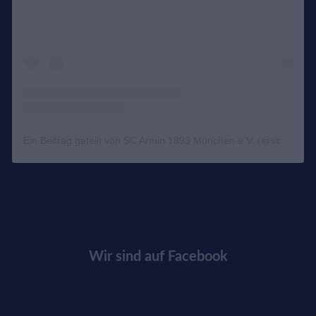
Ein Beitrag geteilt von SC Armin 1893 München e.V. (@scarminjudo)
Wir sind auf Facebook